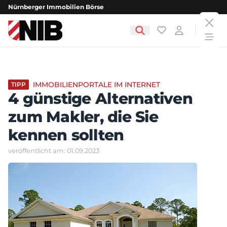
Nürnberger Immobilien Börse
clos
NIB - Nürnberger Immobilien Börse
Favoriten
Login
open
IMMOBILIENPORTALE IM INTERNET
TIPP
4 günstige Alternativen
zum Makler, die Sie
kennen sollten
veröffentlicht am: 01.09.2023