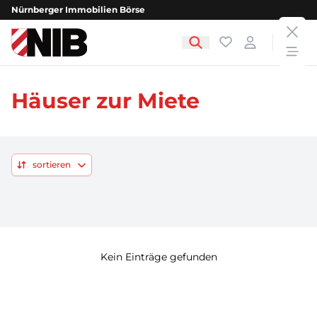
Nürnberger Immobilien Börse
clos
NIB - Nürnberger Immobilien Börse
Favoriten
Login
open
Häuser zur Miete
sortieren
Kein Einträge gefunden