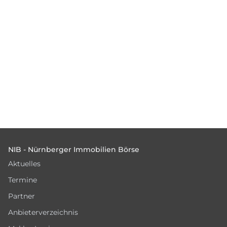
Footer
NIB - Nürnberger Immobilien Börse
Aktuelles
Termine
Partner
Anbieterverzeichnis