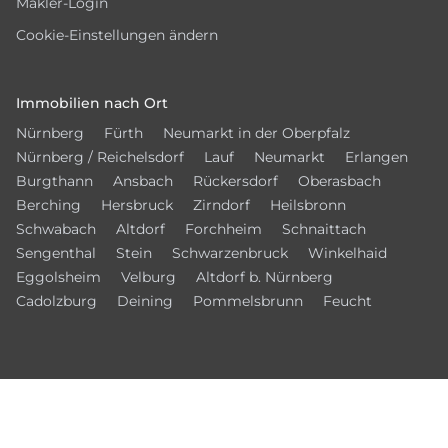
Makler-Login
Cookie-Einstellungen ändern
Immobilien nach Ort
Nürnberg
Fürth
Neumarkt in der Oberpfalz
Nürnberg / Reichelsdorf
Lauf
Neumarkt
Erlangen
Burgthann
Ansbach
Rückersdorf
Oberasbach
Berching
Hersbruck
Zirndorf
Heilsbronn
Schwabach
Altdorf
Forchheim
Schnaittach
Sengenthal
Stein
Schwarzenbruck
Winkelhaid
Eggolsheim
Velburg
Altdorf b. Nürnberg
Cadolzburg
Deining
Pommelsbrunn
Feucht
Vernetzen Sie sich mit uns