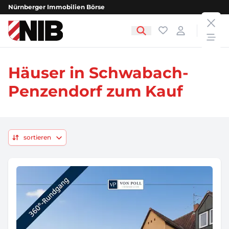
Nürnberger Immobilien Börse
clos
NIB - Nürnberger Immobilien Börse
Favoriten
Login
open
Häuser in Schwabach-
Penzendorf zum Kauf
sortieren