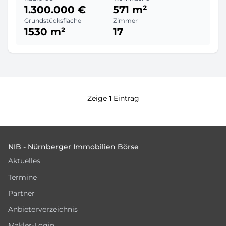
1.300.000 €
571 m²
Grundstücksfläche
Zimmer
1530 m²
17
Zeige
1
Eintrag
Footer
NIB - Nürnberger Immobilien Börse
Aktuelles
Termine
Partner
Anbieterverzeichnis
Makler-Login