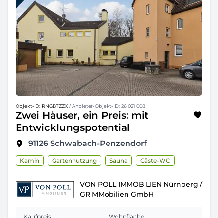
Objekt-ID: RNGBTZZX
/ Anbieter-Objekt-ID: 26 021 008
Zwei Häuser, ein Preis: mit
Entwicklungspotential
91126
Schwabach-Penzendorf
Kamin
Gartennutzung
Sauna
Gäste-WC
VON POLL IMMOBILIEN Nürnberg /
GRIMMobilien GmbH
Kaufpreis
Wohnfläche