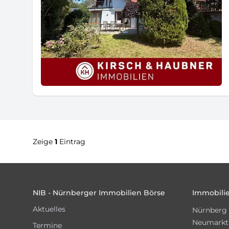
Zeige
1
Eintrag
Footer
NIB - Nürnberger Immobilien Börse
Immobilie
Aktuelles
Nürnberg
Neumarkt
Termine