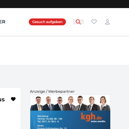
Favoriten
ER
Gesuch aufgeben
Login
Anzeige / Werbepartner
us