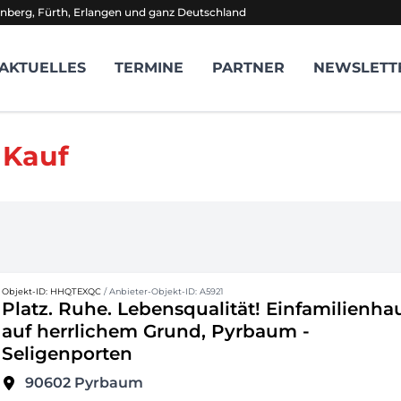
nberg, Fürth, Erlangen und ganz Deutschland
AKTUELLES
TERMINE
PARTNER
NEWSLETT
 Kauf
Objekt-ID: HHQTEXQC
/ Anbieter-Objekt-ID: A5921
Platz. Ruhe. Lebensqualität! Einfamilienha
auf herrlichem Grund, Pyrbaum -
Seligenporten
90602
Pyrbaum