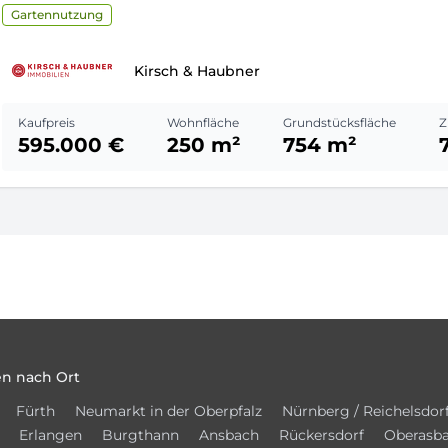
Gartennutzung
Kirsch & Haubner
Kaufpreis
Wohnfläche
Grundstücksfläche
Z
595.000 €
250 m²
754 m²
n nach Ort
Fürth
Neumarkt in der Oberpfalz
Nürnberg / Reichelsdor
Erlangen
Burgthann
Ansbach
Rückersdorf
Oberasb