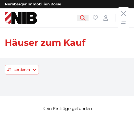
Nürnberger Immobilien Börse
clos
NIB - Nürnberger Immobilien Börse
Favoriten
Login
open
Häuser zum Kauf
sortieren
Kein Einträge gefunden