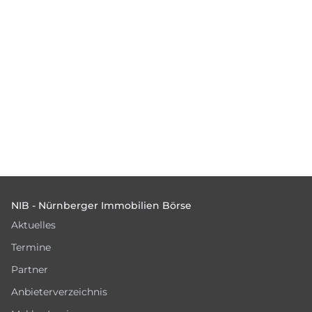
Footer
NIB - Nürnberger Immobilien Börse
Aktuelles
Termine
Partner
Anbieterverzeichnis