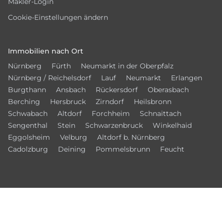
Makler-Login
Cookie-Einstellungen ändern
Immobilien nach Ort
Nürnberg
Fürth
Neumarkt in der Oberpfalz
Nürnberg / Reichelsdorf
Lauf
Neumarkt
Erlangen
Burgthann
Ansbach
Rückersdorf
Oberasbach
Berching
Hersbruck
Zirndorf
Heilsbronn
Schwabach
Altdorf
Forchheim
Schnaittach
Sengenthal
Stein
Schwarzenbruck
Winkelhaid
Eggolsheim
Velburg
Altdorf b. Nürnberg
Cadolzburg
Deining
Pommelsbrunn
Feucht
Vernetzen Sie sich mit uns