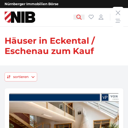
Nürnberger Immobilien Börse
clos
NIB - Nürnberger Immobilien Börse
Favoriten
Login
open
Häuser in Eckental /
Eschenau zum Kauf
sortieren