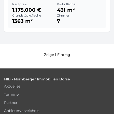
Kaufpreis
Wohnfläche
1.175.000 €
431 m²
Grundstücksfläche
Zimmer
1363 m²
7
Zeige
1
Eintrag
Footer
NIB - Nürnberger Immobilien Börse
Aktuelles
Termine
Partner
Anbieterverzeichnis