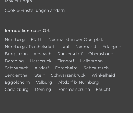
Makler-Login
Cookie-Einstellungen ändern
Immobilien nach Ort
Nürnberg
Fürth
Neumarkt in der Oberpfalz
Nürnberg / Reichelsdorf
Lauf
Neumarkt
Erlangen
Burgthann
Ansbach
Rückersdorf
Oberasbach
Berching
Hersbruck
Zirndorf
Heilsbronn
Schwabach
Altdorf
Forchheim
Schnaittach
Sengenthal
Stein
Schwarzenbruck
Winkelhaid
Eggolsheim
Velburg
Altdorf b. Nürnberg
Cadolzburg
Deining
Pommelsbrunn
Feucht
Vernetzen Sie sich mit uns