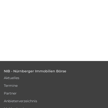
Footer
NIB - Nürnberger Immobilien Börse
Aktuelles
Termine
Partner
Anbieterverzeichnis