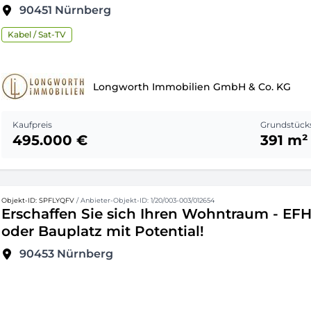
90451
Nürnberg
Kabel / Sat-TV
Longworth Immobilien GmbH & Co. KG
Kaufpreis
Grundstück
495.000 €
391 m²
Objekt-ID: SPFLYQFV
/ Anbieter-Objekt-ID: 1/20/003-003/012654
Erschaffen Sie sich Ihren Wohntraum - EF
oder Bauplatz mit Potential!
90453
Nürnberg