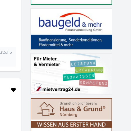
sfläche
H