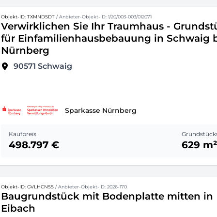
Objekt-ID: TXMNDSDT
/ Anbieter-Objekt-ID: 1/20/003-003/012071
Verwirklichen Sie Ihr Traumhaus - Grundst
für Einfamilienhausbebauung in Schwaig 
Nürnberg
90571
Schwaig
Sparkasse Nürnberg
Kaufpreis
Grundstück
498.797 €
629 m
Objekt-ID: GVLHCNSS
/ Anbieter-Objekt-ID: 2026-170
Baugrundstück mit Bodenplatte mitten in
Eibach