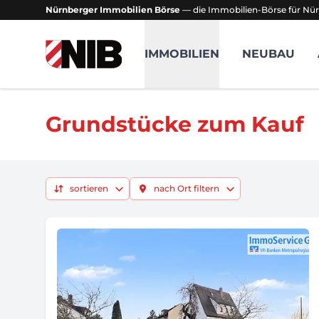
Nürnberger Immobilien Börse
— die Immobilien-Börse für Nür
NIB - Nürnberger Immobilien Börse
IMMOBILIEN
NEUBAU
Grundstücke zum Kauf
sortieren
nach Ort filtern