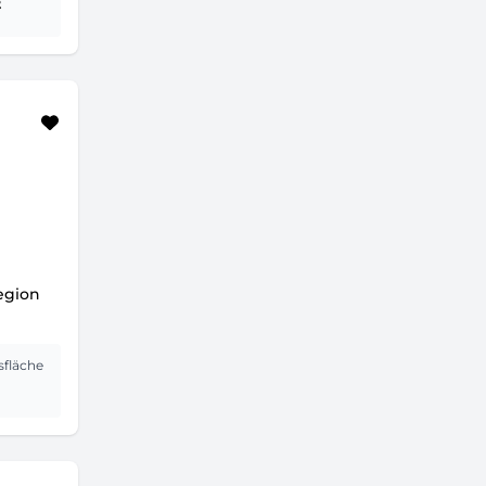
²
egion
sfläche
²