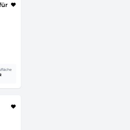
für
sfläche
²