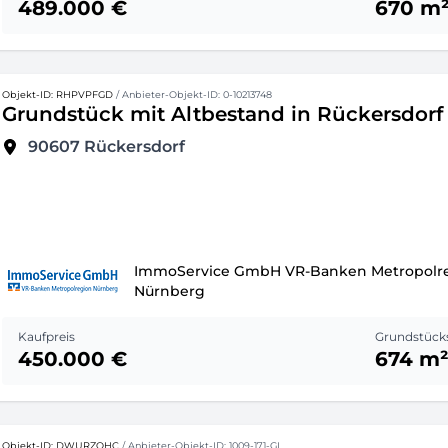
489.000 €
670 m
Objekt-ID: RHPVPFGD
/ Anbieter-Objekt-ID: 0-10213748
Grundstück mit Altbestand in Rückersdorf
90607
Rückersdorf
ImmoService GmbH VR-Banken Metropolr
Nürnberg
Kaufpreis
Grundstück
450.000 €
674 m
Objekt-ID: DWURZQHC
/ Anbieter-Objekt-ID: 1009-171-GL