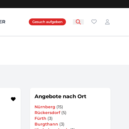
Favoriten
ER
Gesuch aufgeben
Login
Angebote nach Ort
Nürnberg
(15)
Rückersdorf
(5)
Fürth
(3)
Burgthann
(3)