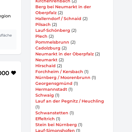
Kirchehrenbach
(2)
Berg bei Neumarkt in der
Oberpfalz
(2)
egion
Hallerndorf / Schnaid
(2)
Pilsach
(2)
Lauf-Schönberg
(2)
sfläche
Plech
(2)
Pommelsbrunn
(2)
Cadolzburg
(2)
Neumarkt in der Oberpfalz
(2)
Neumarkt
(2)
Hirschaid
(2)
Forchheim / Kersbach
(1)
000
Nürnberg / Moorenbrunn
(1)
Georgensgmünd
(1)
Hermannstadt
(1)
Schwaig
(1)
Lauf an der Pegnitz / Heuchling
(1)
Schwanstetten
(1)
Effeltrich
(1)
Stein bei Nürnberg
(1)
Lauf-Simonshofen
(1)