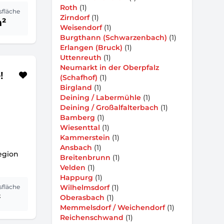
Roth
(1)
sfläche
Zirndorf
(1)
m²
Weisendorf
(1)
Burgthann (Schwarzenbach)
(1)
Erlangen (Bruck)
(1)
Uttenreuth
(1)
Neumarkt in der Oberpfalz
!
(Schafhof)
(1)
Birgland
(1)
Deining / Labermühle
(1)
Deining / Großalfalterbach
(1)
Bamberg
(1)
Wiesenttal
(1)
Kammerstein
(1)
Ansbach
(1)
egion
Breitenbrunn
(1)
Velden
(1)
Happurg
(1)
sfläche
Wilhelmsdorf
(1)
²
Oberasbach
(1)
Memmelsdorf / Weichendorf
(1)
Reichenschwand
(1)