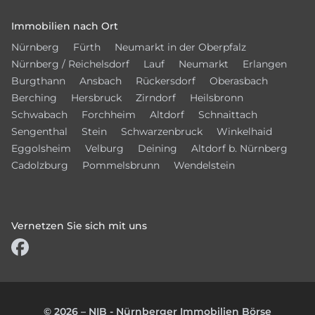
Immobilien nach Ort
Nürnberg
Fürth
Neumarkt in der Oberpfalz
Nürnberg / Reichelsdorf
Lauf
Neumarkt
Erlangen
Burgthann
Ansbach
Rückersdorf
Oberasbach
Berching
Hersbruck
Zirndorf
Heilsbronn
Schwabach
Forchheim
Altdorf
Schnaittach
Sengenthal
Stein
Schwarzenbruck
Winkelhaid
Eggolsheim
Velburg
Deining
Altdorf b. Nürnberg
Cadolzburg
Pommelsbrunn
Wendelstein
Vernetzen Sie sich mit uns
© 2026 – NIB - Nürnberger Immobilien Börse