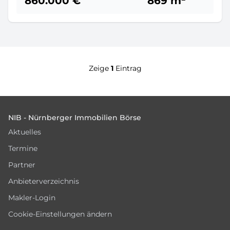
860.000 €
869 m²
Zeige
1
Eintrag
Footer
NIB - Nürnberger Immobilien Börse
Aktuelles
Termine
Partner
Anbieterverzeichnis
Makler-Login
Cookie-Einstellungen ändern