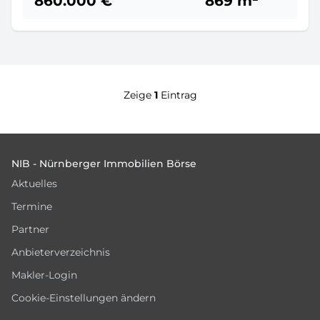
860.000 €
869 m²
Zeige
1
Eintrag
Footer
NIB - Nürnberger Immobilien Börse
Aktuelles
Termine
Partner
Anbieterverzeichnis
Makler-Login
Cookie-Einstellungen ändern