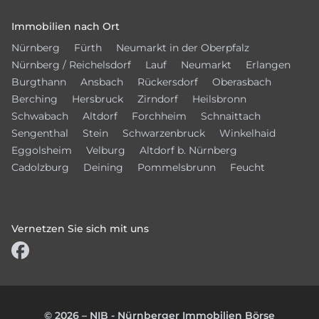
Immobilien nach Ort
Nürnberg
Fürth
Neumarkt in der Oberpfalz
Nürnberg / Reichelsdorf
Lauf
Neumarkt
Erlangen
Burgthann
Ansbach
Rückersdorf
Oberasbach
Berching
Hersbruck
Zirndorf
Heilsbronn
Schwabach
Altdorf
Forchheim
Schnaittach
Sengenthal
Stein
Schwarzenbruck
Winkelhaid
Eggolsheim
Velburg
Altdorf b. Nürnberg
Cadolzburg
Deining
Pommelsbrunn
Feucht
Vernetzen Sie sich mit uns
© 2026 – NIB - Nürnberger Immobilien Börse