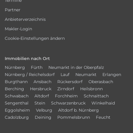
Termine
Partner
Anbieterverzeichnis
Makler-Login
Cookie-Einstellungen ändern
Immobilien nach Ort
Nürnberg
Fürth
Neumarkt in der Oberpfalz
Nürnberg / Reichelsdorf
Lauf
Neumarkt
Erlangen
Burgthann
Ansbach
Rückersdorf
Oberasbach
Berching
Hersbruck
Zirndorf
Heilsbronn
Schwabach
Altdorf
Forchheim
Schnaittach
Sengenthal
Stein
Schwarzenbruck
Winkelhaid
Eggolsheim
Velburg
Altdorf b. Nürnberg
Cadolzburg
Deining
Pommelsbrunn
Feucht