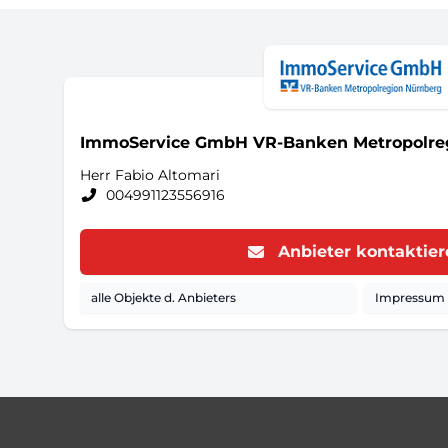
ImmoService GmbH VR-Banken Metropolre
Herr Fabio Altomari
004991123556916
Anbieter kontaktie
alle Objekte d. Anbieters
Impressum d
Footer