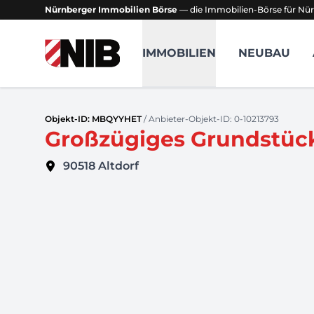
Nürnberger Immobilien Börse
— die Immobilien-Börse für Nür
NIB - Nürnberger Immobilien Börse
IMMOBILIEN
NEUBAU
Objekt-ID: MBQYYHET
/ Anbieter-Objekt-ID: 0-10213793
Großzügiges Grundstück
90518
Altdorf