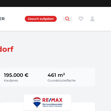
Favoriten
ER
Gesuch aufgeben
Login
dorf
195.000 €
461 m²
Kaufpreis
Grundstücksfläche