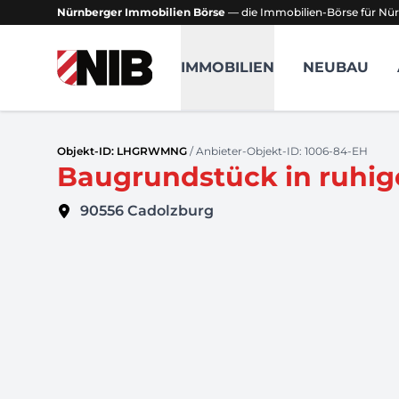
Nürnberger Immobilien Börse
— die Immobilien-Börse für Nür
NIB - Nürnberger Immobilien Börse
IMMOBILIEN
NEUBAU
Objekt-ID: LHGRWMNG
/ Anbieter-Objekt-ID: 1006-84-EH
Baugrundstück in ruhig
90556
Cadolzburg