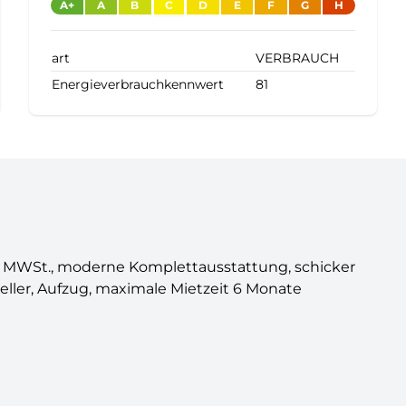
A+
A
B
C
D
E
F
G
H
art
VERBRAUCH
Energieverbrauchkennwert
81
 7% MWSt., moderne Komplettausstattung, schicker
ller, Aufzug, maximale Mietzeit 6 Monate