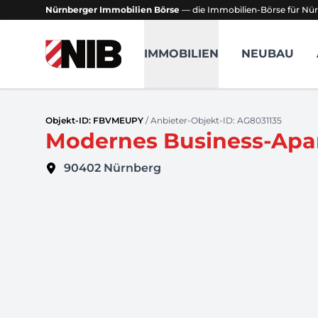
Nürnberger Immobilien Börse
— die Immobilien-Börse für Nür
NIB - Nürnberger Immobilien Börse
IMMOBILIEN
NEUBAU
Objekt-ID: FBVMEUPY
/ Anbieter-Objekt-ID: AG8031135
Modernes Business-Apar
90402
Nürnberg