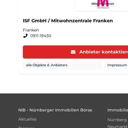
ISF GmbH / Mitwohnzentrale Franken
Franken
0911-19430
Anbieter kontaktie
alle Objekte d. Anbieters
Impressum d
Footer
NIB - Nürnberger Immobilien Börse
Immobilie
Aktuelles
Nürnberg
Neumarkt