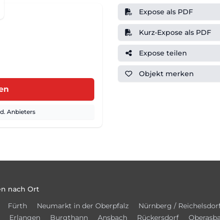
Expose als PDF
Kurz-Expose als PDF
Expose teilen
Objekt
merken
ren
. Anbieters
n nach Ort
Fürth
Neumarkt in der Oberpfalz
Nürnberg / Reichelsdor
Erlangen
Burgthann
Ansbach
Rückersdorf
Oberasb