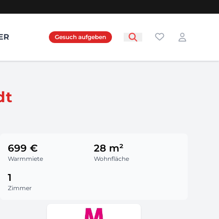
Favoriten
ER
Gesuch aufgeben
Login
dt
699 €
28 m²
Warmmiete
Wohnfläche
1
Zimmer