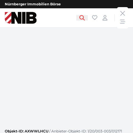
Nürnberger Immobilien Börse
clos
NIB - Nürnberger Immobilien Börse
Favoriten
Login
open
Objekt-ID: AXWWLHCU
/ Anbieter-Objekt-ID: 1/20/003-003/012171