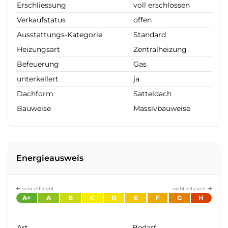
Erschliessung
voll erschlossen
Verkaufstatus
offen
Ausstattungs-Kategorie
Standard
Heizungsart
Zentralheizung
Befeuerung
Gas
unterkellert
ja
Dachform
Satteldach
Bauweise
Massivbauweise
Energieausweis
sehr effizient
nicht effizient
A+
A
B
C
D
E
F
G
H
Art
Bedarf