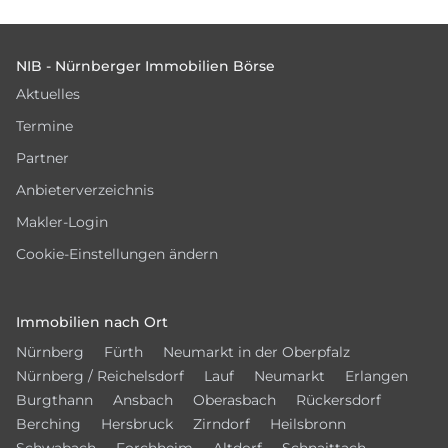
Footer
NIB - Nürnberger Immobilien Börse
Aktuelles
Termine
Partner
Anbieterverzeichnis
Makler-Login
Cookie-Einstellungen ändern
Immobilien nach Ort
Nürnberg
Fürth
Neumarkt in der Oberpfalz
Nürnberg / Reichelsdorf
Lauf
Neumarkt
Erlangen
Burgthann
Ansbach
Oberasbach
Rückersdorf
Berching
Hersbruck
Zirndorf
Heilsbronn