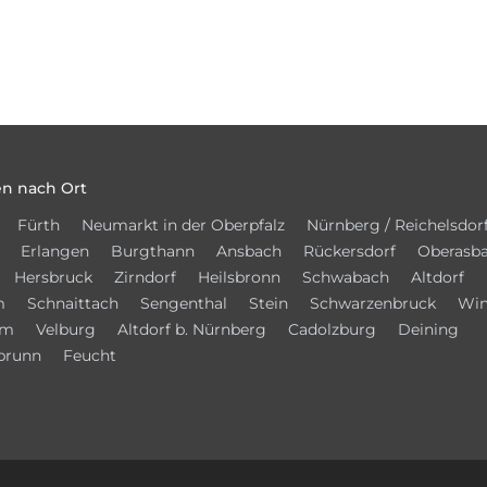
n nach Ort
Fürth
Neumarkt in der Oberpfalz
Nürnberg / Reichelsdor
Erlangen
Burgthann
Ansbach
Rückersdorf
Oberasb
Hersbruck
Zirndorf
Heilsbronn
Schwabach
Altdorf
m
Schnaittach
Sengenthal
Stein
Schwarzenbruck
Win
im
Velburg
Altdorf b. Nürnberg
Cadolzburg
Deining
brunn
Feucht