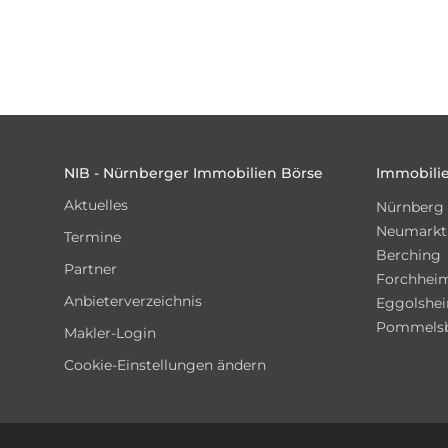
Footer
NIB - Nürnberger Immobilien Börse
Immobilie
Aktuelles
Nürnberg
Neumarkt
Termine
Berching
Partner
Forchhei
Anbieterverzeichnis
Eggolshe
Pommels
Makler-Login
Cookie-Einstellungen ändern