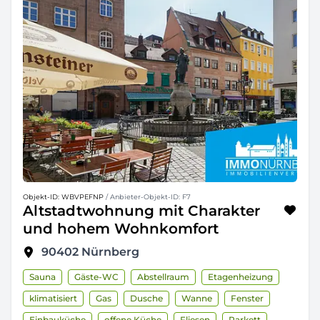
Objekt-ID: WBVPEFNP
/ Anbieter-Objekt-ID: F7
Altstadtwohnung mit Charakter
und hohem Wohnkomfort
90402
Nürnberg
Sauna
Gäste-WC
Abstellraum
Etagenheizung
klimatisiert
Gas
Dusche
Wanne
Fenster
Einbauküche
offene Küche
Fliesen
Parkett