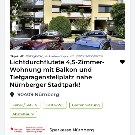
Objekt-ID: GVGQRYGY
/ Anbieter-Objekt-ID: 1/20/003-003/012267
Lichtdurchflutete 4,5-Zimmer-
Wohnung mit Balkon und
Tiefgaragenstellplatz nahe
Nürnberger Stadtpark!
90409
Nürnberg
Kabel / Sat-TV
Gäste-WC
Gartennutzung
Abstellraum
Sparkasse Nürnberg