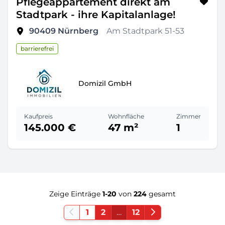
Pflegeappartement direkt am
Stadtpark - ihre Kapitalanlage!
90409
Nürnberg
Am Stadtpark 51-53
barrierefrei
Domizil GmbH
Kaufpreis
Wohnfläche
Zimmer
145.000 €
47 m²
1
Zeige Einträge
1-20
von
224
gesamt
1
2
…
12