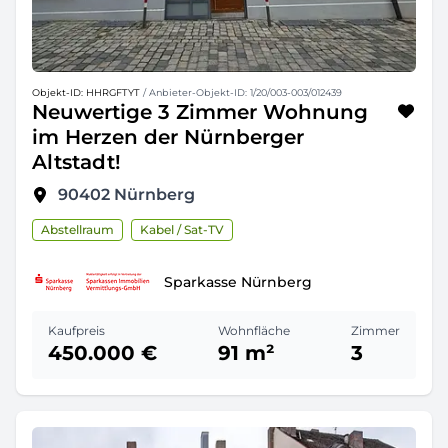
Objekt-ID: HHRGFTYT
/ Anbieter-Objekt-ID: 1/20/003-003/012439
Neuwertige 3 Zimmer Wohnung
im Herzen der Nürnberger
Altstadt!
90402
Nürnberg
Abstellraum
Kabel / Sat-TV
Sparkasse Nürnberg
Kaufpreis
Wohnfläche
Zimmer
450.000 €
91 m²
3