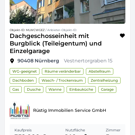
Objekt-ID: MLWCWGEZ
/ Anbieter-Objekt-ID:
Dachgeschosseinheit mit
Burgblick (Teileigentum) und
Einzelgarage
90408
Nürnberg
Vestnertorgraben 15
WG-geeignet
Räume veränderbar
Abstellraum
Dachboden
Wasch- / Trockenraum
Zentralheizung
Gas
Dusche
Wanne
Einbauküche
Garage
Rüstig Immobilien Service GmbH
Kaufpreis
Nutzfläche
Zimmer