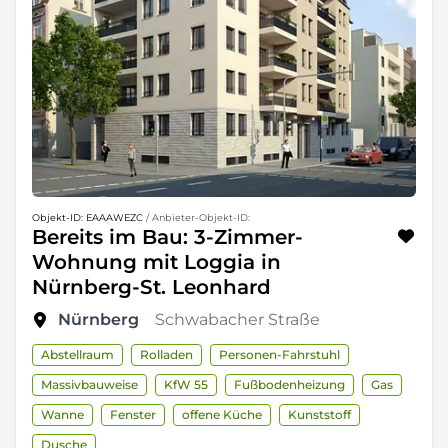
Objekt-ID: EAAAWEZC
/ Anbieter-Objekt-ID:
Bereits im Bau: 3-Zimmer-
Wohnung mit Loggia in
Nürnberg-St. Leonhard
Nürnberg
Schwabacher Straße
Abstellraum
Rolladen
Personen-Fahrstuhl
Massivbauweise
KfW 55
Fußbodenheizung
Gas
Wanne
Fenster
offene Küche
Kunststoff
Dusche