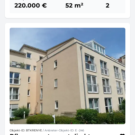
220.000 €
52 m²
2
Objekt-ID: BTKRENYE
/ Anbieter-Objekt-ID: E -246