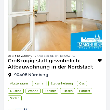
Objekt-ID: ZSUUWGNU
/ Anbieter-Objekt-ID: K39WHG3
Großzügig statt gewöhnlich:
Altbauwohnung in der Nordstadt
90408
Nürnberg
Abstellraum
Kamin
Etagenheizung
Gas
Dusche
Wanne
Fenster
Fliesen
Parkett
Süden