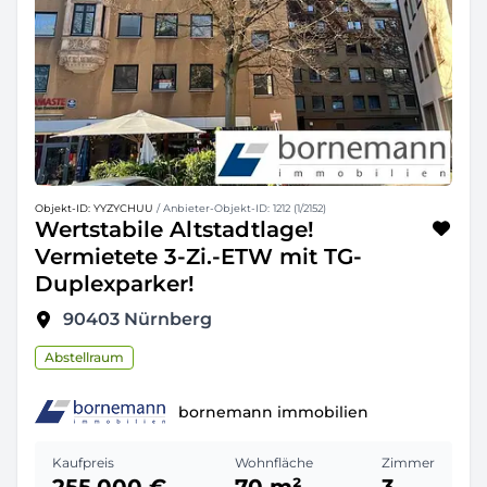
Objekt-ID: YYZYCHUU
/ Anbieter-Objekt-ID: 1212 (1/2152)
Wertstabile Altstadtlage!
Vermietete 3-Zi.-ETW mit TG-
Duplexparker!
90403
Nürnberg
Abstellraum
bornemann immobilien
Kaufpreis
Wohnfläche
Zimmer