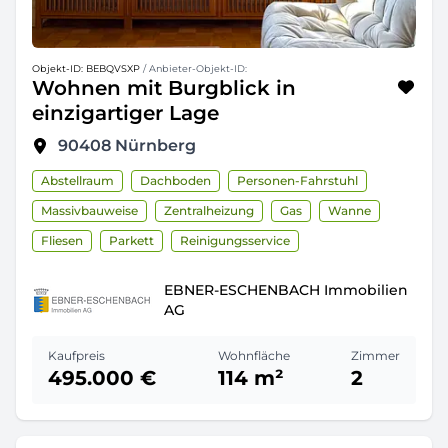
Objekt-ID: BEBQVSXP
/ Anbieter-Objekt-ID:
Wohnen mit Burgblick in
einzigartiger Lage
90408
Nürnberg
Abstellraum
Dachboden
Personen-Fahrstuhl
Massivbauweise
Zentralheizung
Gas
Wanne
Fliesen
Parkett
Reinigungsservice
EBNER-ESCHENBACH Immobilien
AG
Kaufpreis
Wohnfläche
Zimmer
495.000 €
114 m²
2