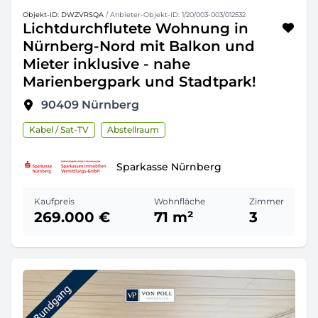
Objekt-ID: DWZVRSQA
/ Anbieter-Objekt-ID: 1/20/003-003/012532
Lichtdurchflutete Wohnung in
Nürnberg-Nord mit Balkon und
Mieter inklusive - nahe
Marienbergpark und Stadtpark!
90409
Nürnberg
Kabel / Sat-TV
Abstellraum
Sparkasse Nürnberg
Kaufpreis
Wohnfläche
Zimmer
269.000 €
71 m²
3