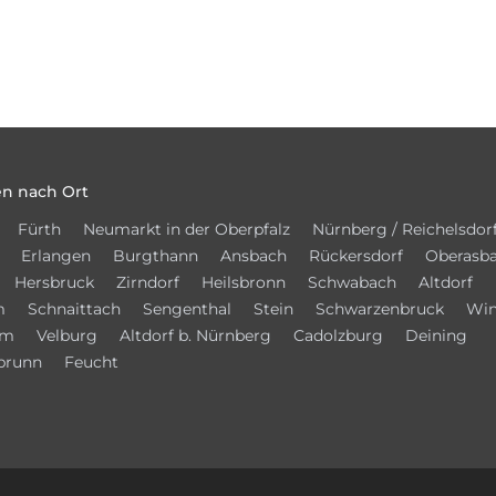
n nach Ort
Fürth
Neumarkt in der Oberpfalz
Nürnberg / Reichelsdor
Erlangen
Burgthann
Ansbach
Rückersdorf
Oberasb
Hersbruck
Zirndorf
Heilsbronn
Schwabach
Altdorf
m
Schnaittach
Sengenthal
Stein
Schwarzenbruck
Win
im
Velburg
Altdorf b. Nürnberg
Cadolzburg
Deining
brunn
Feucht