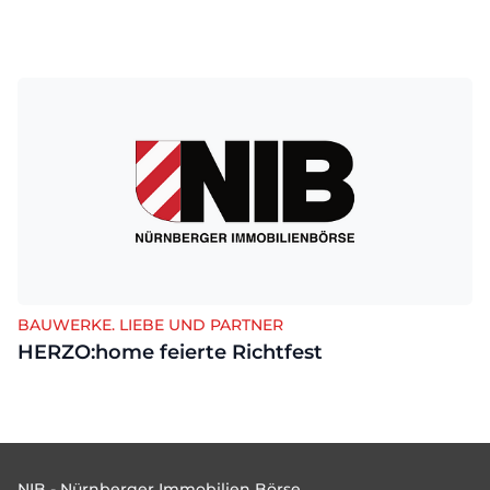
BAUWERKE. LIEBE UND PARTNER
HERZO:home feierte Richtfest
Footer
NIB - Nürnberger Immobilien Börse