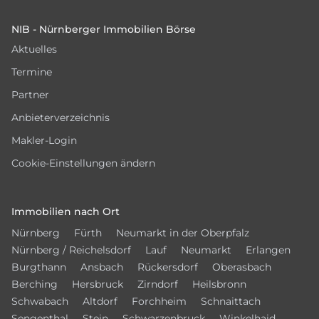
Footer
NIB - Nürnberger Immobilien Börse
Aktuelles
Termine
Partner
Anbieterverzeichnis
Makler-Login
Cookie-Einstellungen ändern
Immobilien nach Ort
Nürnberg
Fürth
Neumarkt in der Oberpfalz
Nürnberg / Reichelsdorf
Lauf
Neumarkt
Erlangen
Burgthann
Ansbach
Rückersdorf
Oberasbach
Berching
Hersbruck
Zirndorf
Heilsbronn
Schwabach
Altdorf
Forchheim
Schnaittach
Sengenthal
Stein
Schwarzenbruck
Winkelhaid