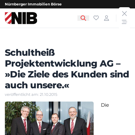
Nürnberger Immobilien Börse
clos
NIB - Nürnberger Immobilien Börse
Favoriten
Login
open
Schultheiß
Projektentwicklung AG –
»Die Ziele des Kunden sind
auch unsere.«
veröffentlicht am: 21.10.2015
Die