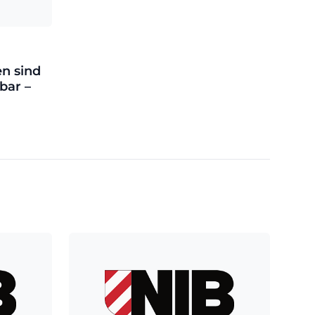
en sind
bar –