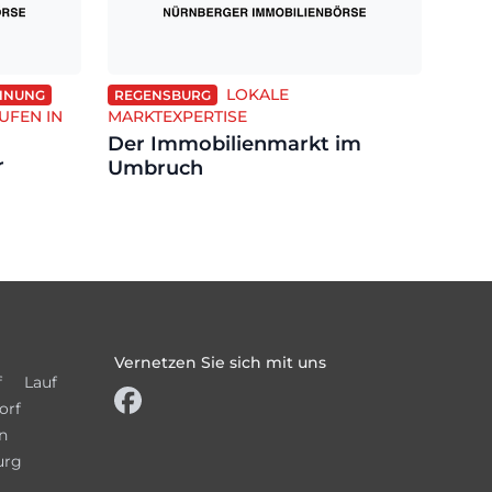
LOKALE
OHNUNG
REGENSBURG
UFEN IN
MARKTEXPERTISE
Der Immobilienmarkt im
r
Umbruch
Vernetzen Sie sich mit uns
f
Lauf
orf
n
urg