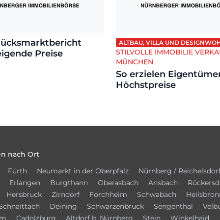
ücksmarktbericht
ALTBAU, VILLA UND DESIGNW
STILVOLLE IMMOBILIE VERKA
eigende Preise
MÜNCHEN
So erzielen Eigentüme
Höchstpreise
n nach Ort
Fürth
Neumarkt in der Oberpfalz
Nürnberg / Reichelsdor
Erlangen
Burgthann
Oberasbach
Ansbach
Rückersd
Hersbruck
Zirndorf
Forchheim
Schwabach
Heilsbron
Schnaittach
Deining
Schwarzenbruck
Sengenthal
Velb
im
Cadolzburg
Altdorf b. Nürnberg
Stein
Winkelhaid