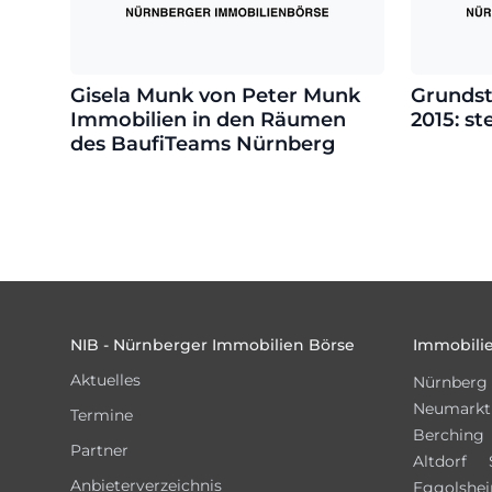
Gisela Munk von Peter Munk
Grundst
Immobilien in den Räumen
2015: st
des BaufiTeams Nürnberg
Footer
NIB - Nürnberger Immobilien Börse
Immobilie
Aktuelles
Nürnberg
Neumarkt
Termine
Berching
Partner
Altdorf
Anbieterverzeichnis
Eggolshe