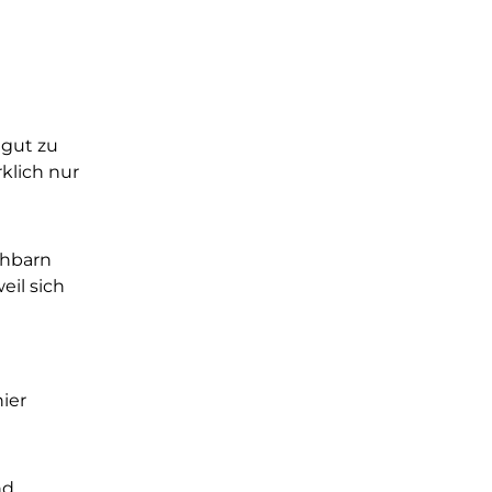
 gut zu
klich nur
chbarn
eil sich
ier
d.