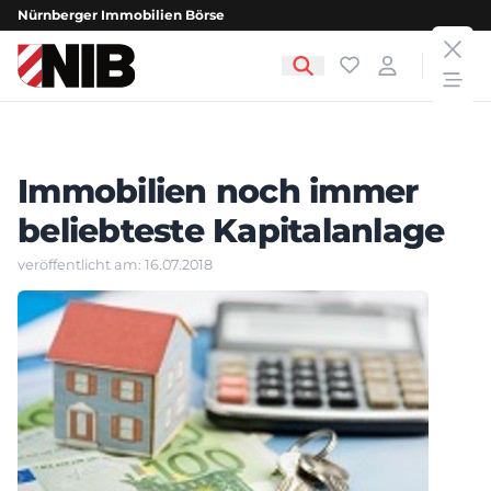
Nürnberger Immobilien Börse
clos
NIB - Nürnberger Immobilien Börse
Favoriten
Login
open
Immobilien noch immer
beliebteste Kapitalanlage
veröffentlicht am: 16.07.2018