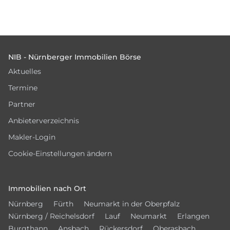
Footer
NIB - Nürnberger Immobilien Börse
Aktuelles
Termine
Partner
Anbieterverzeichnis
Makler-Login
Cookie-Einstellungen ändern
Immobilien nach Ort
Nürnberg
Fürth
Neumarkt in der Oberpfalz
Nürnberg / Reichelsdorf
Lauf
Neumarkt
Erlangen
Burgthann
Ansbach
Rückersdorf
Oberasbach