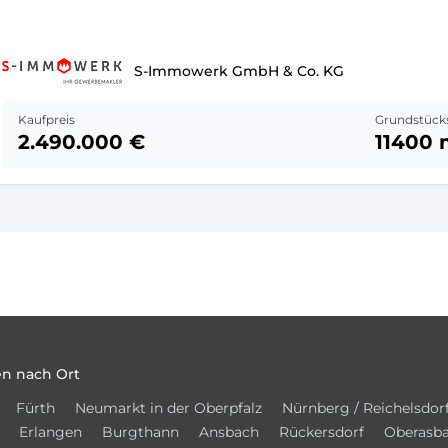
S-Immowerk GmbH & Co. KG
Kaufpreis
Grundstück
2.490.000 €
11400 
n nach Ort
Fürth
Neumarkt in der Oberpfalz
Nürnberg / Reichelsdor
Erlangen
Burgthann
Ansbach
Rückersdorf
Oberasb