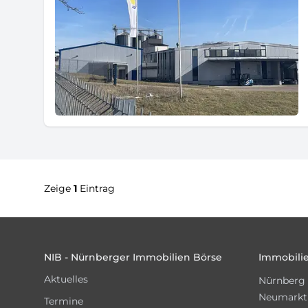
Zeige
1
Eintrag
Footer
NIB - Nürnberger Immobilien Börse
Immobilie
Aktuelles
Nürnberg
Neumarkt
Termine