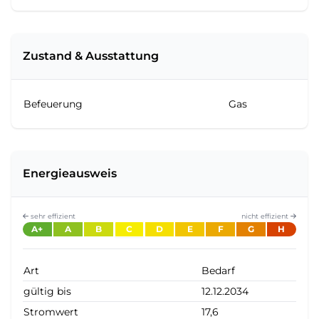
Zustand & Ausstattung
Befeuerung
Gas
Energieausweis
sehr effizient
nicht effizient
A+
A
B
C
D
E
F
G
H
Art
Bedarf
gültig bis
12.12.2034
Stromwert
17,6