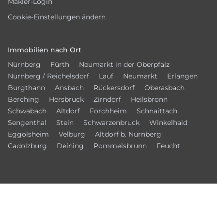
Makler-Login
Cookie-Einstellungen ändern
Immobilien nach Ort
Nürnberg
Fürth
Neumarkt in der Oberpfalz
Nürnberg / Reichelsdorf
Lauf
Neumarkt
Erlangen
Burgthann
Ansbach
Rückersdorf
Oberasbach
Berching
Hersbruck
Zirndorf
Heilsbronn
Schwabach
Altdorf
Forchheim
Schnaittach
Sengenthal
Stein
Schwarzenbruck
Winkelhaid
Eggolsheim
Velburg
Altdorf b. Nürnberg
Cadolzburg
Deining
Pommelsbrunn
Feucht
Vernetzen Sie sich mit uns