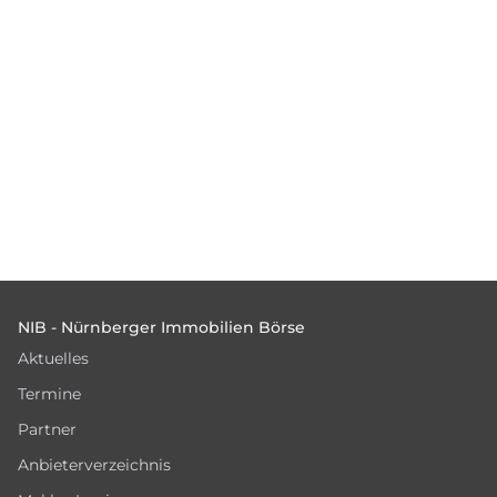
Footer
NIB - Nürnberger Immobilien Börse
Aktuelles
Termine
Partner
Anbieterverzeichnis