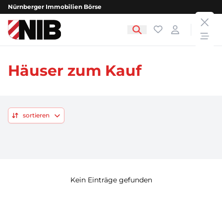
Nürnberger Immobilien Börse
clos
NIB - Nürnberger Immobilien Börse
Favoriten
Login
open
Häuser zum Kauf
sortieren
Kein Einträge gefunden