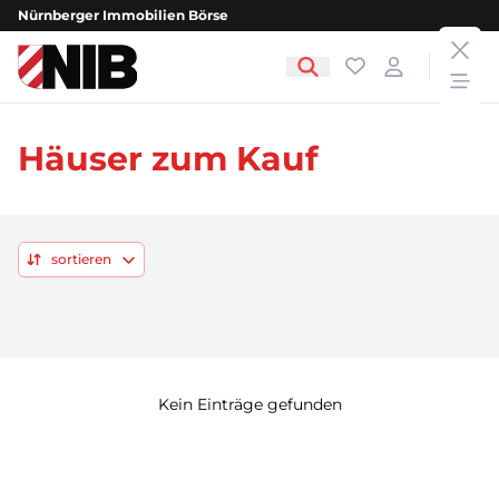
Nürnberger Immobilien Börse
clos
NIB - Nürnberger Immobilien Börse
Favoriten
Login
open
Häuser zum Kauf
sortieren
Kein Einträge gefunden