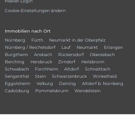
Makler-Login
Cookie-Einstellungen ändern
Immobilien nach Ort
Nürnberg
Fürth
Neumarkt in der Oberpfalz
Nürnberg / Reichelsdorf
Lauf
Neumarkt
Erlangen
Burgthann
Ansbach
Rückersdorf
Oberasbach
Berching
Hersbruck
Zirndorf
Heilsbronn
Schwabach
Forchheim
Altdorf
Schnaittach
Sengenthal
Stein
Schwarzenbruck
Winkelhaid
Eggolsheim
Velburg
Deining
Altdorf b. Nürnberg
Cadolzburg
Pommelsbrunn
Wendelstein
Vernetzen Sie sich mit uns