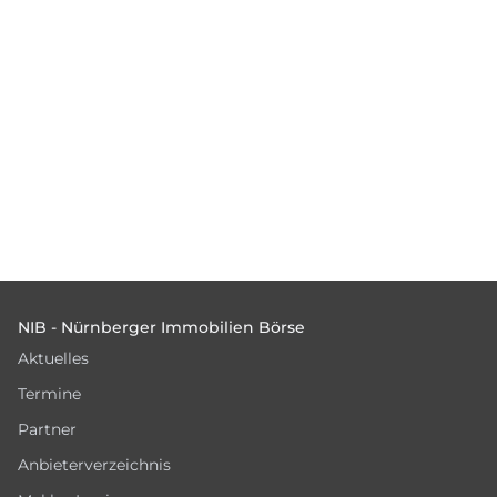
Footer
NIB - Nürnberger Immobilien Börse
Aktuelles
Termine
Partner
Anbieterverzeichnis