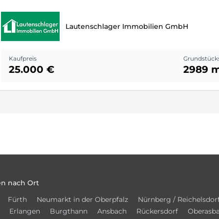
Lautenschlager Immobilien GmbH
Kaufpreis
Grundstück
25.000 €
2989 
n nach Ort
Fürth
Neumarkt in der Oberpfalz
Nürnberg / Reichelsdor
Erlangen
Burgthann
Ansbach
Rückersdorf
Oberasb