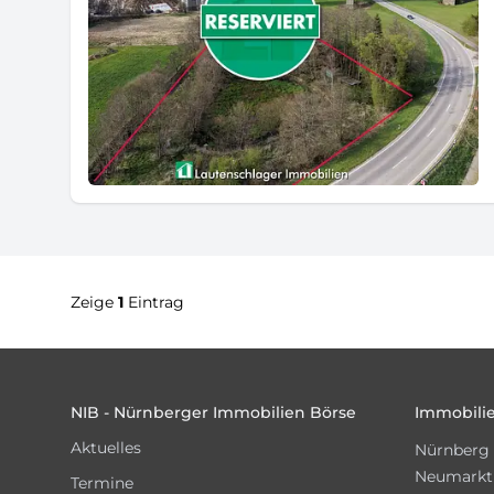
Zeige
1
Eintrag
Footer
NIB - Nürnberger Immobilien Börse
Immobilie
Aktuelles
Nürnberg
Neumarkt
Termine