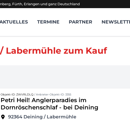
nberg, Fürth, Erlangen und ganz Deutschland
AKTUELLES
TERMINE
PARTNER
NEWSLETT
 / Labermühle zum Kauf
Objekt-ID: ZWVRLDLQ
/ Anbieter-Objekt-ID: 3355
Petri Heil! Anglerparadies im
Dornröschenschlaf - bei Deining
92364
Deining / Labermühle