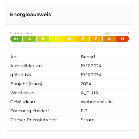
Energieausweis
sehr effizient
nicht effizient
A+
A
B
C
D
E
F
G
H
Art
Bedarf
Ausstelldatum
19.12.2024
gültig bis
19.12.2034
Baujahr (Haus)
2024
Wertklasse
A_PLUS
Gebäudeart
Wohngebäude
Endenergiebedarf
11.3
Primär-Energieträger
Strom