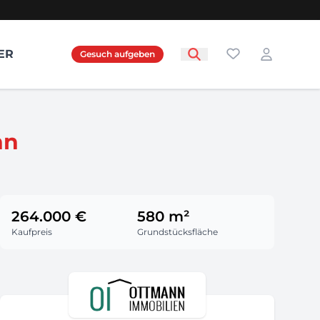
Favoriten
ER
Gesuch aufgeben
Login
nn
264.000 €
580 m²
Kaufpreis
Grundstücksfläche