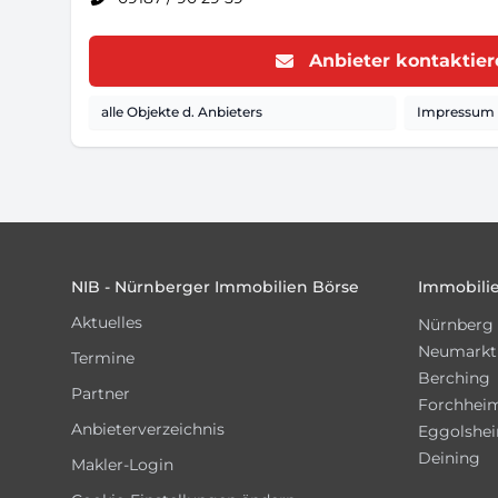
Anbieter kontaktie
alle Objekte d. Anbieters
Impressum d
Footer
NIB - Nürnberger Immobilien Börse
Immobilie
Aktuelles
Nürnberg
Neumarkt
Termine
Berching
Partner
Forchhei
Anbieterverzeichnis
Eggolshe
Deining
Makler-Login