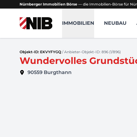
Nürnberger Immobilien Börse
— die Immobilien-Börse für Nür
NIB - Nürnberger Immobilien Börse
IMMOBILIEN
NEUBAU
Objekt-ID: EKVYFYGQ
/ Anbieter-Objekt-ID: 896 (1/896)
Wundervolles Grundstüc
90559
Burgthann