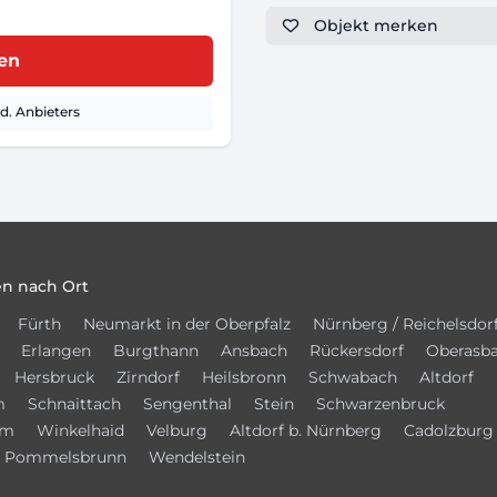
Objekt
merken
ren
. Anbieters
n nach Ort
Fürth
Neumarkt in der Oberpfalz
Nürnberg / Reichelsdor
Erlangen
Burgthann
Ansbach
Rückersdorf
Oberasb
Hersbruck
Zirndorf
Heilsbronn
Schwabach
Altdorf
m
Schnaittach
Sengenthal
Stein
Schwarzenbruck
im
Winkelhaid
Velburg
Altdorf b. Nürnberg
Cadolzburg
Pommelsbrunn
Wendelstein