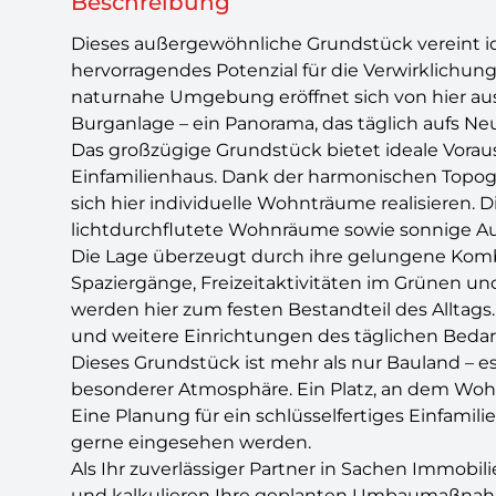
Beschreibung
Dieses außergewöhnliche Grundstück vereint i
hervorragendes Potenzial für die Verwirklichung
naturnahe Umgebung eröffnet sich von hier aus 
Burganlage – ein Panorama, das täglich aufs Neu
Das großzügige Grundstück bietet ideale Vora
Einfamilienhaus. Dank der harmonischen Topo
sich hier individuelle Wohnträume realisieren.
lichtdurchflutete Wohnräume sowie sonnige Au
Die Lage überzeugt durch ihre gelungene Kombi
Spaziergänge, Freizeitaktivitäten im Grünen un
werden hier zum festen Bestandteil des Alltags.
und weitere Einrichtungen des täglichen Bedar
Dieses Grundstück ist mehr als nur Bauland – es
besonderer Atmosphäre. Ein Platz, an dem Wohn
Eine Planung für ein schlüsselfertiges Einfamili
gerne eingesehen werden.
Als Ihr zuverlässiger Partner in Sachen Immob
und kalkulieren Ihre geplanten Umbaumaßna