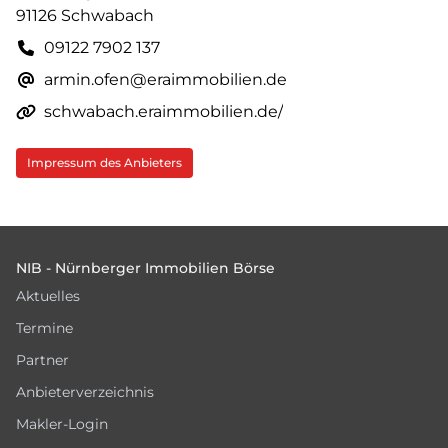
91126 Schwabach
09122 7902 137
armin.ofen@eraimmobilien.de
schwabach.eraimmobilien.de/
Impressum des Anbieters
Footer
NIB - Nürnberger Immobilien Börse
Aktuelles
Termine
Partner
Anbieterverzeichnis
Makler-Login