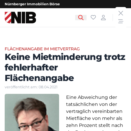
Nürnberger Immobilien Börse
clos
NIB - Nürnberger Immobilien Börse
Favoriten
Login
open
FLÄCHENANGABE IM MIETVERTRAG
Keine Mietminderung trotz
fehlerhafter
Flächenangabe
veröffentlicht am: 08.04.2021
Eine Abweichung der
tatsächlichen von der
vertraglich vereinbarten
Mietfläche von mehr als
zehn Prozent stellt nach