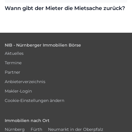
Wann gibt der Mieter die Mietsache zurück?
Footer
NIB - Nürnberger Immobilien Börse
Aktuelles
Termine
Partner
Anbieterverzeichnis
Makler-Login
Cookie-Einstellungen ändern
Immobilien nach Ort
Nürnberg
Fürth
Neumarkt in der Oberpfalz