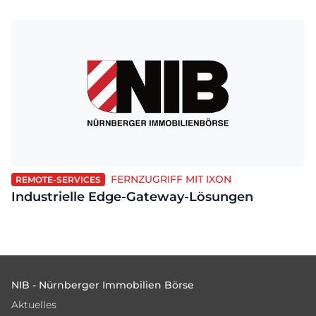
FERNZUGRIFF MIT IXON
REMOTE-SERVICES
Industrielle Edge-Gateway-Lösungen
Footer
NIB - Nürnberger Immobilien Börse
Aktuelles