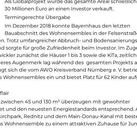
Als Globalprojekt wurde das gesamte Areal schließlich 
30 Millionen Euro an einen Investor verkauft.
Termingerechte Übergabe
Im Dezember 2018 konnte Bayernhaus den letzten
Bauabschnitt des Wohnensembles in der Felsenstraß
en. Trotz umfangreicher Abbruch- und Bodensanierungs
nd sorgte für große Zufriedenheit beim Investor. Im Zug
ler zunächst die Häuser 1 bis 3 sowie die KiTa, zeitlich
deres Augenmerk lag während des gesamten Projekts a
fügt sich die vom AWO Kreisverband Nürnberg e. V. betr
s Wohnensembles ein und bietet Platz für 62 Kinder aufg
lair
 zwischen 45 und 130 m² überzeugen mit gewohnter
tet und den neuesten Energiestandards entsprechend. 
kirchpark, Rednitz und dem Main-Donau-Kanal mit best
s Wohnensemble zu einem attraktiven Zuhause für Ju