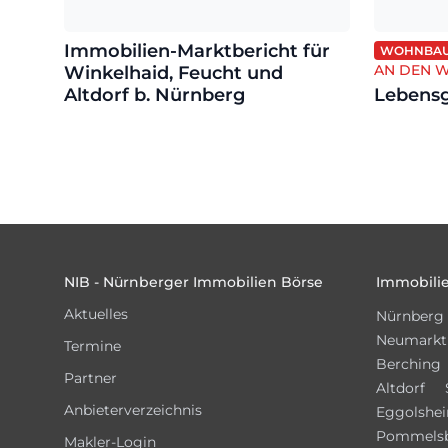
Immobilien-Marktbericht für
WOHNBA
AN DEN W
Winkelhaid, Feucht und
Altdorf b. Nürnberg
Lebensg
Footer
NIB - Nürnberger Immobilien Börse
Immobilie
Aktuelles
Nürnberg
Neumarkt
Termine
Berching
Partner
Altdorf
Anbieterverzeichnis
Eggolshe
Pommels
Makler-Login