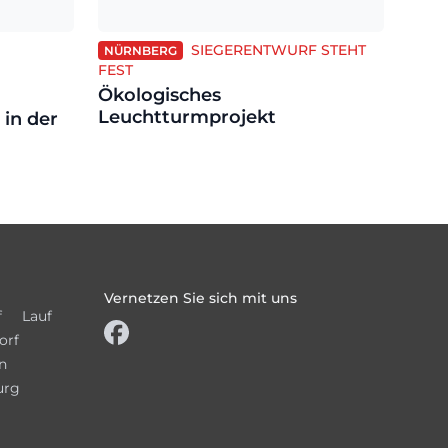
SIEGERENTWURF STEHT
NÜRNBERG
FEST
Ökologisches
Leuchtturmprojekt
in der
Vernetzen Sie sich mit uns
f
Lauf
orf
n
urg