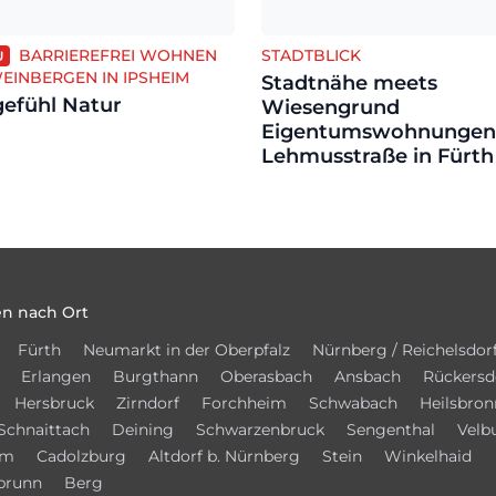
BARRIEREFREI WOHNEN
STADTBLICK
U
EINBERGEN IN IPSHEIM
Stadtnähe meets
efühl Natur
Wiesengrund
Eigentumswohnungen 
Lehmusstraße in Fürth
n nach Ort
Fürth
Neumarkt in der Oberpfalz
Nürnberg / Reichelsdor
Erlangen
Burgthann
Oberasbach
Ansbach
Rückersd
Hersbruck
Zirndorf
Forchheim
Schwabach
Heilsbron
Schnaittach
Deining
Schwarzenbruck
Sengenthal
Velb
im
Cadolzburg
Altdorf b. Nürnberg
Stein
Winkelhaid
brunn
Berg