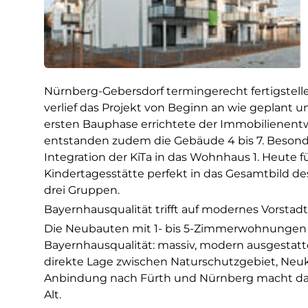
Nürnberg-Gebersdorf termingerecht fertigstell
verlief das Projekt von Beginn an wie geplant u
ersten Bauphase errichtete der Immobilienentwick
entstanden zudem die Gebäude 4 bis 7. Beson
Integration der KiTa in das Wohnhaus 1. Heute 
Kindertagesstätte perfekt in das Gesamtbild de
drei Gruppen.
Bayernhausqualität trifft auf modernes Vorstadtf
Die Neubauten mit 1- bis 5-Zimmerwohnungen
Bayernhausqualität: massiv, modern ausgestat
direkte Lage zwischen Naturschutzgebiet, Neu
Anbindung nach Fürth und Nürnberg macht da
Alt.