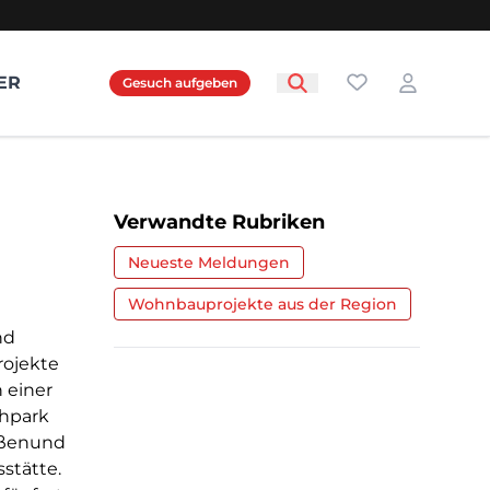
Favoriten
ER
Gesuch aufgeben
Login
Verwandte Rubriken
Neueste Meldungen
Wohnbauprojekte aus der Region
nd
rojekte
 einer
chpark
ußenund
stätte.