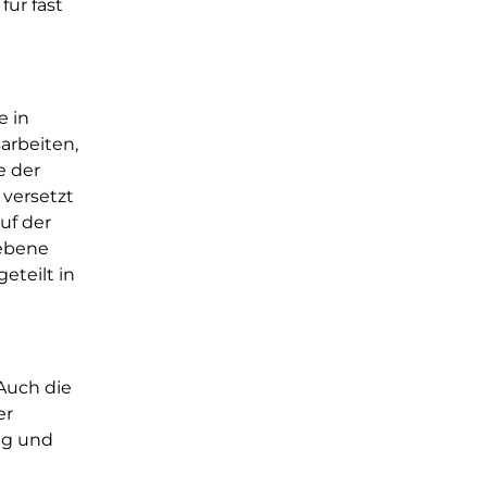
für fast
e in
arbeiten,
e der
 versetzt
uf der
iebene
eteilt in
Auch die
er
ng und