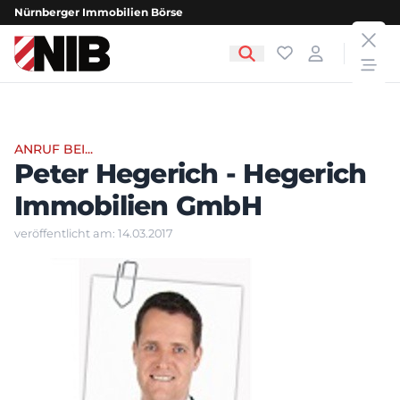
Nürnberger Immobilien Börse
clos
NIB - Nürnberger Immobilien Börse
Favoriten
Login
open
ANRUF BEI...
Peter Hegerich - Hegerich
Immobilien GmbH
veröffentlicht am: 14.03.2017