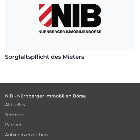
Sorgfaltspflicht des Mieters
Footer
NIB - Nürnberger Immobilien Börse
Aktuelles
Termine
Partner
Anbieterverzeichnis