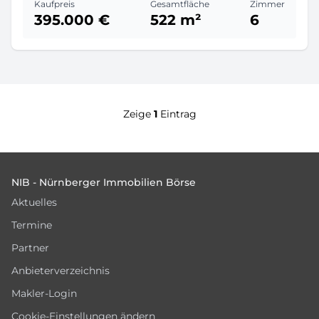
Kaufpreis
Gesamtfläche
Zimmer
395.000 €
522 m²
6
Zeige
1
Eintrag
Footer
NIB - Nürnberger Immobilien Börse
Aktuelles
Termine
Partner
Anbieterverzeichnis
Makler-Login
Cookie-Einstellungen ändern