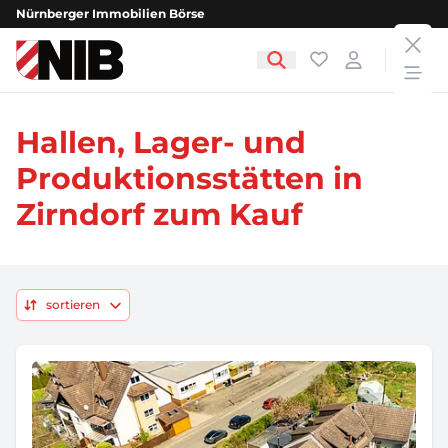
Nürnberger Immobilien Börse
clos
NIB - Nürnberger Immobilien Börse
Favoriten
Login
open
Hallen, Lager- und
Produktionsstätten in
Zirndorf zum Kauf
sortieren