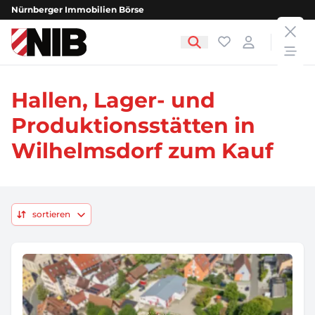
Nürnberger Immobilien Börse
clos
NIB - Nürnberger Immobilien Börse
Favoriten
Login
open
Hallen, Lager- und
Produktionsstätten in
Wilhelmsdorf zum Kauf
sortieren