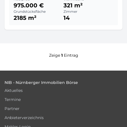
975.000 €
321 m²
Grundstücksfläche
Zimmer
2185 m²
14
Zeige
1
Eintrag
Footer
NIB - Nürnberger Immobilien Börse
Aktuelles
Termine
Partner
Anbieterverzeichnis
Makler-Login