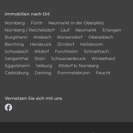
Immobilien nach Ort
Nürnberg
Fürth
Neumarkt in der Oberpfalz
Nürnberg / Reichelsdorf
Lauf
Neumarkt
Erlangen
Burgthann
Ansbach
Rückersdorf
Oberasbach
Berching
Hersbruck
Zirndorf
Heilsbronn
Schwabach
Altdorf
Forchheim
Schnaittach
Sengenthal
Stein
Schwarzenbruck
Winkelhaid
Eggolsheim
Velburg
Altdorf b. Nürnberg
Cadolzburg
Deining
Pommelsbrunn
Feucht
Vernetzen Sie sich mit uns