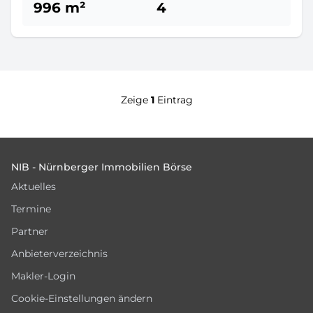
996 m²
4
Zeige
1
Eintrag
Footer
NIB - Nürnberger Immobilien Börse
Aktuelles
Termine
Partner
Anbieterverzeichnis
Makler-Login
Cookie-Einstellungen ändern