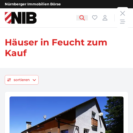
Nürnberger Immobilien Börse
clos
NIB - Nürnberger Immobilien Börse
Favoriten
Login
open
Häuser in Feucht zum
Kauf
sortieren