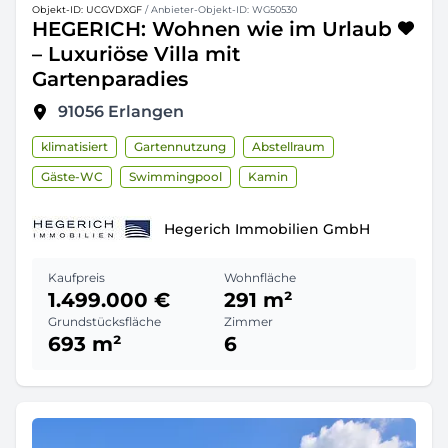
Objekt-ID: UCGVDXGF
/ Anbieter-Objekt-ID: WG50530
HEGERICH: Wohnen wie im Urlaub
– Luxuriöse Villa mit
Gartenparadies
91056
Erlangen
klimatisiert
Gartennutzung
Abstellraum
Gäste-WC
Swimmingpool
Kamin
Hegerich Immobilien GmbH
Kaufpreis
Wohnfläche
1.499.000 €
291 m²
Grundstücksfläche
Zimmer
693 m²
6