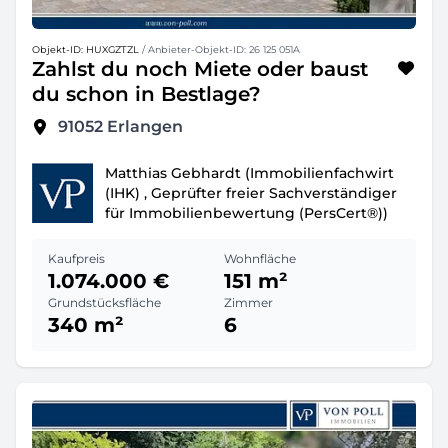
Objekt-ID: HUXGZTZL
/ Anbieter-Objekt-ID: 26 125 051A
Zahlst du noch Miete oder baust
du schon in Bestlage?
91052
Erlangen
Matthias Gebhardt (Immobilienfachwirt
(IHK) , Geprüfter freier Sachverständiger
für Immobilienbewertung (PersCert®))
Kaufpreis
Wohnfläche
1.074.000 €
151 m²
Grundstücksfläche
Zimmer
340 m²
6