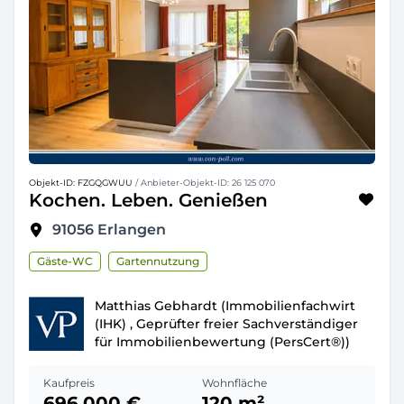
Objekt-ID: FZGQGWUU
/ Anbieter-Objekt-ID: 26 125 070
Kochen. Leben. Genießen
91056
Erlangen
Gäste-WC
Gartennutzung
Matthias Gebhardt (Immobilienfachwirt
(IHK) , Geprüfter freier Sachverständiger
für Immobilienbewertung (PersCert®))
Kaufpreis
Wohnfläche
696.000 €
120 m²