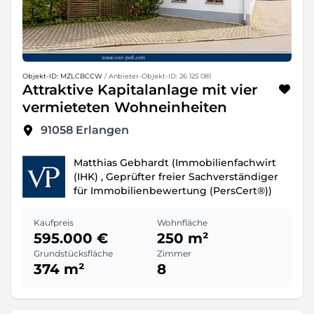
Objekt-ID: MZLCBCCW
/ Anbieter-Objekt-ID: 26 125 081
Attraktive Kapitalanlage mit vier
vermieteten Wohneinheiten
91058
Erlangen
Matthias Gebhardt (Immobilienfachwirt
(IHK) , Geprüfter freier Sachverständiger
für Immobilienbewertung (PersCert®))
Kaufpreis
Wohnfläche
595.000 €
250 m²
Grundstücksfläche
Zimmer
374 m²
8