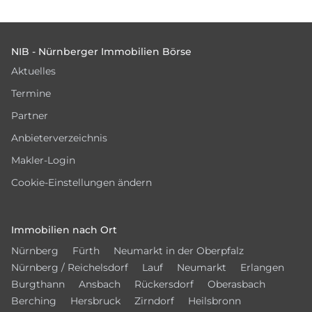
Footer
NIB - Nürnberger Immobilien Börse
Aktuelles
Termine
Partner
Anbieterverzeichnis
Makler-Login
Cookie-Einstellungen ändern
Immobilien nach Ort
Nürnberg
Fürth
Neumarkt in der Oberpfalz
Nürnberg / Reichelsdorf
Lauf
Neumarkt
Erlangen
Burgthann
Ansbach
Rückersdorf
Oberasbach
Berching
Hersbruck
Zirndorf
Heilsbronn