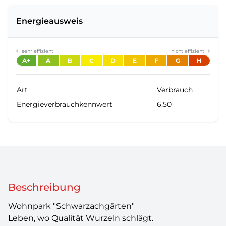
Energieausweis
sehr effizient
nicht effizient
A+
A
B
C
D
E
F
G
H
Art
Verbrauch
Energieverbrauchkennwert
6,50
Beschreibung
Wohnpark "Schwarzachgärten"
Leben, wo Qualität Wurzeln schlägt.