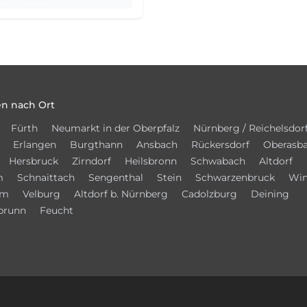
n nach Ort
Fürth
Neumarkt in der Oberpfalz
Nürnberg / Reichelsdor
Erlangen
Burgthann
Ansbach
Rückersdorf
Oberasb
Hersbruck
Zirndorf
Heilsbronn
Schwabach
Altdorf
m
Schnaittach
Sengenthal
Stein
Schwarzenbruck
Win
im
Velburg
Altdorf b. Nürnberg
Cadolzburg
Deining
brunn
Feucht