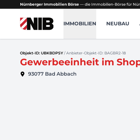
Nürnberger Immobilien Börse
— die Immobilien-Börse für Nür
NIB - Nürnberger Immobilien Börse
IMMOBILIEN
NEUBAU
Objekt-ID: UBKBDPSY
/ Anbieter-Objekt-ID: BAGBR2-18
Gewerbeeinheit im Shop
93077
Bad Abbach