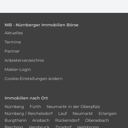
Footer
NIB - Nürnberger Immobilien Börse
Aktuelles
Termine
Partner
Anbieterverzeichnis
Makler-Login
Cookie-Einstellungen ändern
Immobilien nach Ort
Nürnberg
Fürth
Neumarkt in der Oberpfalz
Nürnberg / Reichelsdorf
Lauf
Neumarkt
Erlangen
Burgthann
Ansbach
Rückersdorf
Oberasbach
Berching
Hersbruck
Zirndorf
Heilsbronn