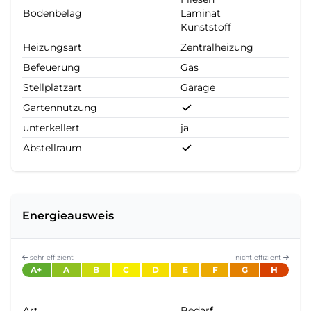
Bodenbelag
Laminat
Kunststoff
Heizungsart
Zentralheizung
Befeuerung
Gas
Stellplatzart
Garage
Gartennutzung
unterkellert
ja
Abstellraum
Energieausweis
sehr effizient
nicht effizient
A+
A
B
C
D
E
F
G
H
Art
Bedarf