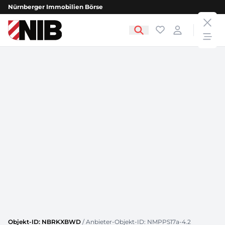
Nürnberger Immobilien Börse
clos
NIB - Nürnberger Immobilien Börse
Favoriten
Login
open
Objekt-ID: NBRKXBWD
/ Anbieter-Objekt-ID: NMPPS17a-4.2