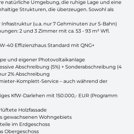
hre natürliche Umgebung, die ruhige Lage und eine
haltige Strukturen, die überzeugen. Sowohl als
Infrastruktur (u.a. nur 7 Gehminuten zur S-Bahn)
ngen: 2 und 3 Zimmer mit ca. 53 - 93 m² Wfl.
fW-40 Effizienzhaus Standard mit QNG+
e und eigener Photovoltaikanlage
gressive Abschreibung (5%) + Sonderabschreibung (4
 nur 2% Abschreibung
rmieter-Komplett-Service – auch während der
stiges KfW-Darlehen mit 150.000,- EUR (Programm
lüftete Holzfassade
ines gewachsenen Wohngebiets
teile im Erdgeschoss
das Obergeschoss