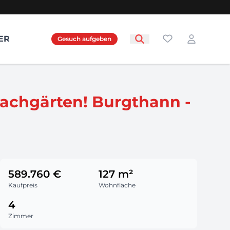
Favoriten
ER
Gesuch aufgeben
Login
achgärten! Burgthann -
589.760 €
127 m²
Kaufpreis
Wohnfläche
4
Zimmer