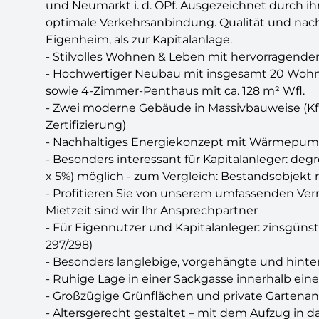
und Neumarkt i. d. OPf. Ausgezeichnet durch i
optimale Verkehrsanbindung. Qualität und nach
Eigenheim, als zur Kapitalanlage.
- Stilvolles Wohnen & Leben mit hervorragender 
- Hochwertiger Neubau mit insgesamt 20 Wohnu
sowie 4-Zimmer-Penthaus mit ca. 128 m² Wfl.
- Zwei moderne Gebäude in Massivbauweise (K
Zertifizierung)
- Nachhaltiges Energiekonzept mit Wärmepump
- Besonders interessant für Kapitalanleger: de
x 5%) möglich - zum Vergleich: Bestandsobjekt
- Profitieren Sie von unserem umfassenden Ve
Mietzeit sind wir Ihr Ansprechpartner
- Für Eigennutzer und Kapitalanleger: zinsgün
297/298)
- Besonders langlebige, vorgehängte und hinter
- Ruhige Lage in einer Sackgasse innerhalb e
- Großzügige Grünflächen und private Gartenan
- Altersgerecht gestaltet – mit dem Aufzug in 