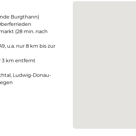
einde Burgthann)
Oberferrieden
arkt (28 min. nach
, u.a. nur 8 km bis zur
r 3 km entfernt
chtal, Ludwig-Donau-
wegen