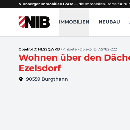
Nürnberger Immobilien Börse
— die Immobilien-Börse für Nür
NIB - Nürnberger Immobilien Börse
IMMOBILIEN
NEUBAU
Objekt-ID: HLSSQWKD
/ Anbieter-Objekt-ID: A5782-222
Wohnen über den Dächer
Ezelsdorf
90559
Burgthann