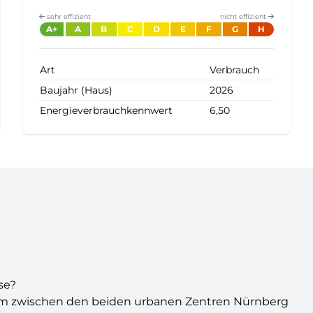
sehr effizient
nicht effizient
A+
A
B
C
D
E
F
G
H
Art
Verbrauch
Baujahr (Haus)
2026
Energieverbrauchkennwert
6,50
se?
um zwischen den beiden urbanen Zentren Nürnberg