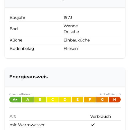
Baujahr
1973
Wanne
Bad
Dusche
Küche
Einbauküche
Bodenbelag
Fliesen
Energieausweis
sehr effizient
nicht effizient
A+
A
B
C
D
E
F
G
H
Art
Verbrauch
mit Warmwasser