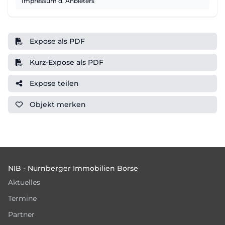
Impressum d. Anbieters
Expose als PDF
Kurz-Expose als PDF
Expose teilen
Objekt
merken
Footer
NIB - Nürnberger Immobilien Börse
Aktuelles
Termine
Partner