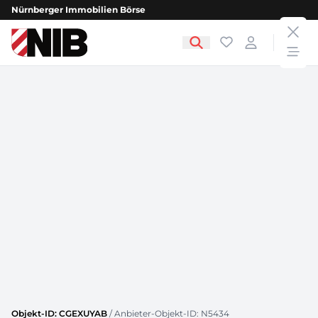
Nürnberger Immobilien Börse
clos
NIB - Nürnberger Immobilien Börse
Favoriten
Login
open
Objekt-ID: CGEXUYAB
/ Anbieter-Objekt-ID: N5434