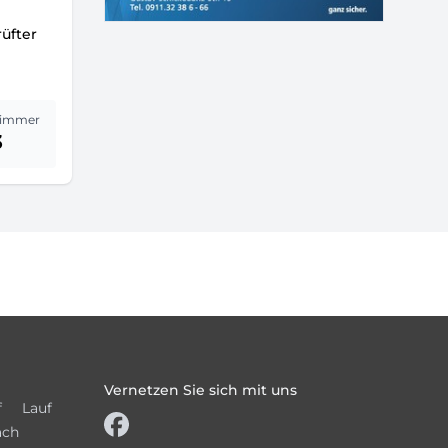
üfter
immer
3
Vernetzen Sie sich mit uns
f
Lauf
ach