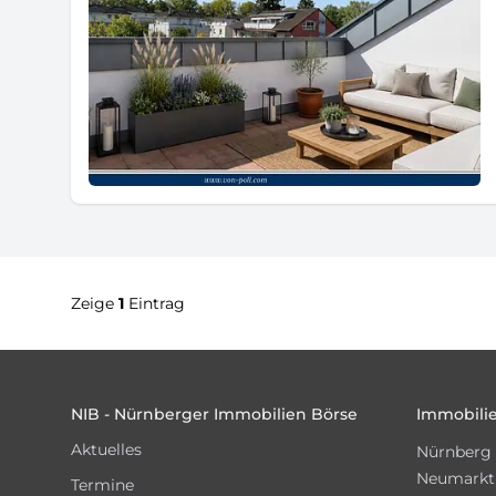
Zeige
1
Eintrag
Footer
NIB - Nürnberger Immobilien Börse
Immobilie
Aktuelles
Nürnberg
Neumarkt
Termine