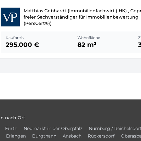
Matthias Gebhardt (Immobilienfachwirt (IHK) , Gepr
freier Sachverständiger für Immobilienbewertung
(PersCert®))
Kaufpreis
Wohnfläche
Z
295.000 €
82 m²
n nach Ort
Fürth
Neumarkt in der Oberpfalz
Nürnberg / Reichelsdor
Erlangen
Burgthann
Ansbach
Rückersdorf
Oberasb