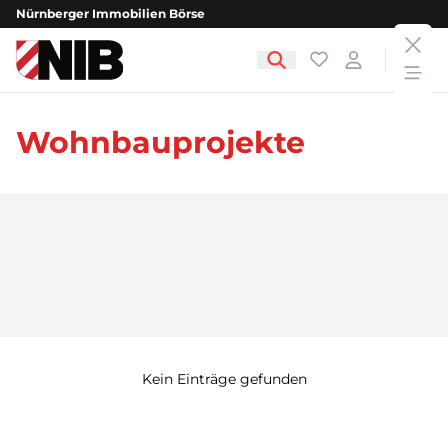
Nürnberger Immobilien Börse
clos
NIB - Nürnberger Immobilien Börse
Favoriten
Login
open
Wohnbauprojekte
Kein Einträge gefunden