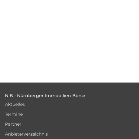
Footer
NIB - Nürnberger Immobilien Börse
Aktuelles
Termine
Partner
Anbieterverzeichnis