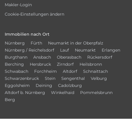
Makler-Login
Cookie-Einstellungen ändern
Immobilien nach Ort
Nürnberg
Fürth
Neumarkt in der Oberpfalz
Nürnberg / Reichelsdorf
Lauf
Neumarkt
Erlangen
Burgthann
Ansbach
Oberasbach
Rückersdorf
Berching
Hersbruck
Zirndorf
Heilsbronn
Schwabach
Forchheim
Altdorf
Schnaittach
Schwarzenbruck
Stein
Sengenthal
Velburg
Eggolsheim
Deining
Cadolzburg
Altdorf b. Nürnberg
Winkelhaid
Pommelsbrunn
Berg
Vernetzen Sie sich mit uns