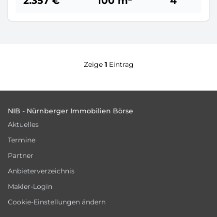
2.357 €
100 m²
4
Zeige
1
Eintrag
Footer
NIB - Nürnberger Immobilien Börse
Aktuelles
Termine
Partner
Anbieterverzeichnis
Makler-Login
Cookie-Einstellungen ändern