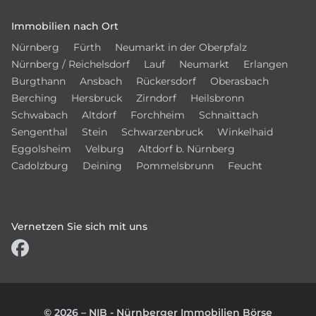
Immobilien nach Ort
Nürnberg
Fürth
Neumarkt in der Oberpfalz
Nürnberg / Reichelsdorf
Lauf
Neumarkt
Erlangen
Burgthann
Ansbach
Rückersdorf
Oberasbach
Berching
Hersbruck
Zirndorf
Heilsbronn
Schwabach
Altdorf
Forchheim
Schnaittach
Sengenthal
Stein
Schwarzenbruck
Winkelhaid
Eggolsheim
Velburg
Altdorf b. Nürnberg
Cadolzburg
Deining
Pommelsbrunn
Feucht
Vernetzen Sie sich mit uns
© 2026 – NIB - Nürnberger Immobilien Börse