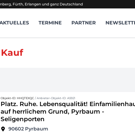
nberg, Fürth, Erlangen und ganz Deutschland
AKTUELLES
TERMINE
PARTNER
NEWSLETT
 Kauf
Objekt-ID: HHQTEXQC
/ Anbieter-Objekt-ID: A5921
Platz. Ruhe. Lebensqualität! Einfamilienha
auf herrlichem Grund, Pyrbaum -
Seligenporten
90602
Pyrbaum