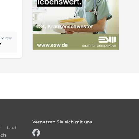
immer
7
Vernetzen Sie sich mit uns
f
Lauf
ach