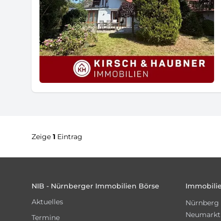
Zeige
1
Eintrag
Footer
NIB - Nürnberger Immobilien Börse
Immobilie
Aktuelles
Nürnberg
Neumarkt
Termine