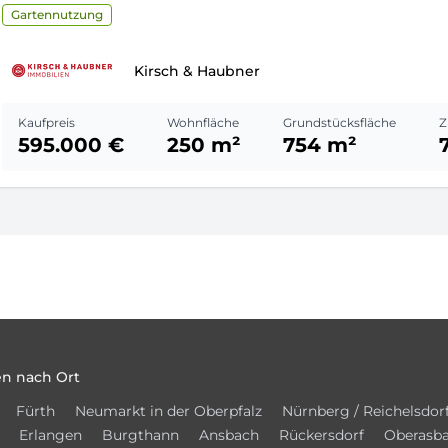
Gartennutzung
Kirsch & Haubner
Kaufpreis
Wohnfläche
Grundstücksfläche
Z
595.000 €
250 m²
754 m²
n nach Ort
Fürth
Neumarkt in der Oberpfalz
Nürnberg / Reichelsdor
Erlangen
Burgthann
Ansbach
Rückersdorf
Oberasb