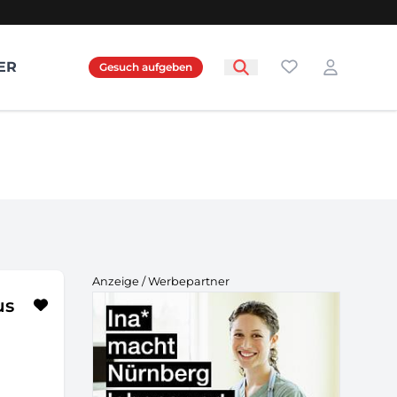
Favoriten
ER
Gesuch aufgeben
Login
Anzeige / Werbepartner
us